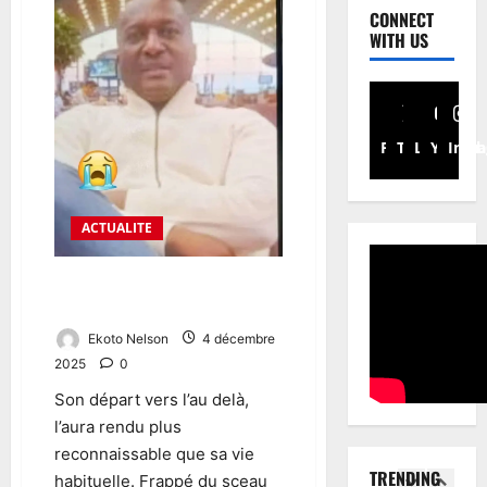
CONNECT
WITH US
Facebook
Twitter
Linkedin
Youtub
Inst
ACTUALITE
Le milliardaire camerounais
Henri TSAKOU s’est éteint
Ekoto Nelson
4 décembre
2025
0
Son départ vers l’au delà,
l’aura rendu plus
reconnaissable que sa vie
TRENDING
habituelle. Frappé du sceau