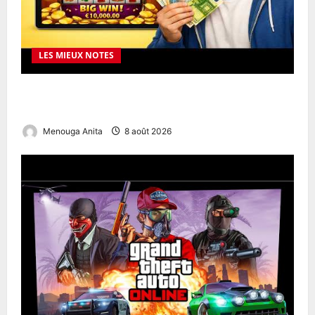
LES MIEUX NOTES
Download Xbet App & Mobile Guide – US Players
Step‑by‑Step
Menouga Anita
8 août 2026