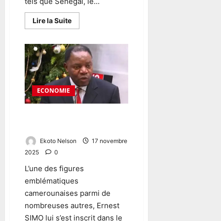
tels que Sénégal, le...
Lire la Suite
ECONOMIE
Talents camerounais: qui est
Ernest SIMO?
Ekoto Nelson
17 novembre
2025
0
L’une des figures
emblématiques
camerounaises parmi de
nombreuses autres, Ernest
SIMO lui s’est inscrit dans le