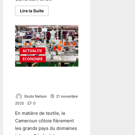
E
L
Lire la Suite
E
S
R
É
G
I
ACTUALITE
O
ECONOMIE
N
S
Cameroon Textile: un projet de
180 milliards va bientôt sortir
15
juillet
de terre
2026
Ekoto Nelson
21 novembre
0
2025
0
En matière de textile, le
Cameroun côtoie fièrement
les grands pays du domaines