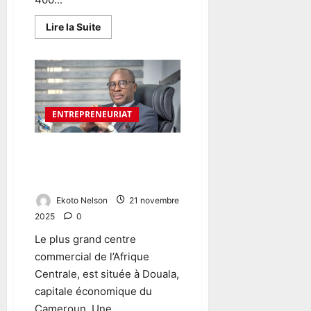
e
F
g
O
e
Lire la Suite
R
m
6
T
o
août
E
b
2026
S
i
D
l
I
e
ENTREPRENEURIAT
S
P
8
Mathurin Kamdem: le
A
août
camerounais qui se cache
R
2026
derrière Grand Mall
I
Ekoto Nelson
21 novembre
T
2025
0
É
S
Le plus grand centre
E
commercial de l’Afrique
N
Centrale, est située à Douala,
T
capitale économique du
R
Cameroun. Une...