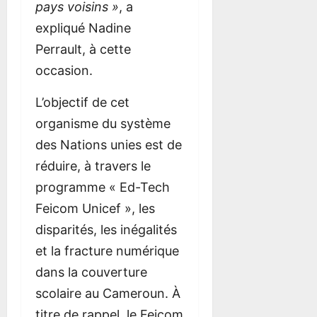
C
pays voisins »
, a
0
0
A
expliqué Nadine
M
Perrault, à cette
E
R
occasion.
O
U
L’objectif de cet
N
organisme du système
des Nations unies est de
15
juillet
réduire, à travers le
2026
programme « Ed-Tech
0
Feicom Unicef », les
disparités, les inégalités
et la fracture numérique
dans la couverture
scolaire au Cameroun. À
titre de rappel, le Feicom