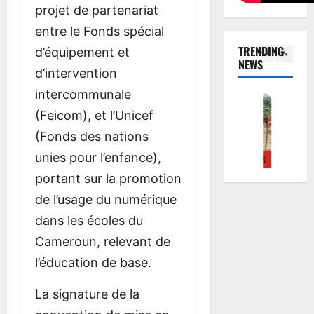
projet de partenariat
entre le Fonds spécial
TRENDING
d’équipement et
NEWS
d’intervention
intercommunale
ECONOMIE
ACTUALITE
LES MIEUX NOTES
ACTUALITE
ENTREPRENE
ECO
R
B
O
B
D
R
(Feicom), et l’Unicef
o
O
n
A
e
o
(Fonds des nations
u
D
l
C
d
u
t
Y
y
C
i
t
unies pour l’enfance),
4
5
1
2
3
4
5
e
F
G
A
p
e
portant sur la promotion
N
I
u
L
l
N
de l’usage du numérique
g
L
i
A
ô
g
o
L
d
U
m
o
dans les écoles du
u
E
e
R
é
u
Cameroun, relevant de
r
R
r
É
s
r
l’éducation de base.
a
:
i
A
à
a
I
L
n
T
e
I
La signature de la
I
’
t
E
n
I
-
A
h
S
t
-