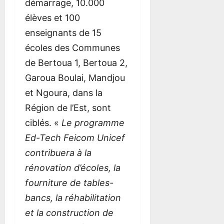
r
S
G
E
q
r
démarrage, 10.000
d
Q
u
T
u
d
élèves et 100
s
U
i
D
i
s
enseignants de 15
F
E
d
E
v
F
C
S
e
F
e
C
écoles des Communes
F
D
O
u
F
de Bertoua 1, Bertoua 2,
A
’
R
t
A
6
p
U
T
n
p
Garoua Boulai, Mandjou
août
o
N
E
o
o
2026
et Ngoura, dans la
u
E
S
u
u
Région de l’Est, sont
r
P
D
r
r
d
R
I
r
d
ciblés. «
Le programme
é
A
S
i
é
Ed-Tech Feicom Unicef
s
T
P
r
s
contribuera à la
e
I
A
l
e
n
Q
R
e
n
rénovation d’écoles, la
c
U
I
C
c
fourniture de tables-
l
E
T
a
l
bancs, la réhabilitation
a
D
É
m
a
v
E
S
e
v
et la construction de
e
P
E
r
e