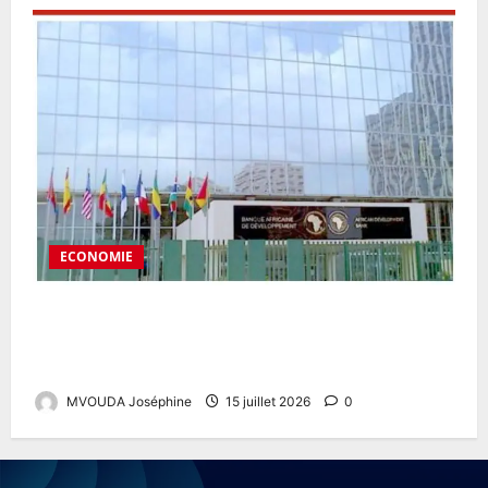
ECONOMIE
Route Ngoura II-Yokadouma : un financement de plus
de 200 milliards FCFA pour désenclaver l’Est du
Cameroun
MVOUDA Joséphine
15 juillet 2026
0