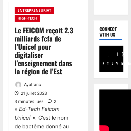
ENTREPRENEURIAT
HIGH-TECH
Le FEICOM reçoit 2,3
CONNECT
WITH US
milliards fcfa de
l’Unicef pour
digitaliser
l’enseignement dans
Facebook
Twitter
Linkedin
Youtub
Inst
la région de l’Est
Ayofranc
21 juillet 2023
3 minutes lues
2
« Ed-Tech Feicom
Unicef ».
C’est le nom
de baptême donné au