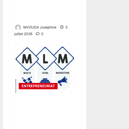
L’ENTREPRENEURIAT
D’AFRIQUE CENTRALE SUR
LA SCÈNE MONDIALE
MVOUDA Joséphine
3
juillet 2026
0
ENTREPRENEURIAT
MLM : OPPORTUNITÉS
D’ENTREPRENIART OU
MODÈLE CONTROVERSÉ ?
DECRYPTAGE D’UN