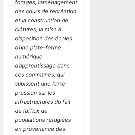
forages, l’aménagement
r
L
N
o
r
l
U
T
u
l
des cours de récréation
’
S
R
n
’
et la construction de
E
E
E
E
clôtures, la mise à
s
N
L
s
15
t
P
E
t
disposition des écoles
juillet
d
L
S
d
2026
d’une plate-forme
u
U
R
u
0
numérique
C
S
É
C
a
P
G
a
d’apprentissage dans
m
O
I
m
ces communes, qui
e
P
O
e
subissent une forte
r
U
N
r
o
L
S
o
pression sur les
u
A
u
infrastructures du fait
n
I
n
15
R
de l’afflux de
juillet
E
2026
15
15
populations réfugiées
A
juillet
juillet
0
en provenance des
U
2026
2026