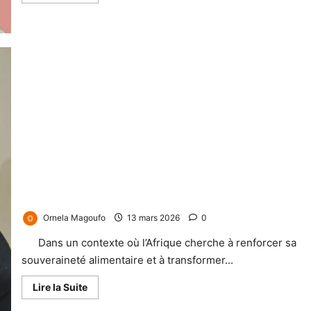
Elissar Mbang Ekoutou, Une femme d’impact qui valorise les
richesses agricoles du Cameroun
Ornela Magoufo
13 mars 2026
0
Dans un contexte où l’Afrique cherche à renforcer sa
souveraineté alimentaire et à transformer...
Lire la Suite