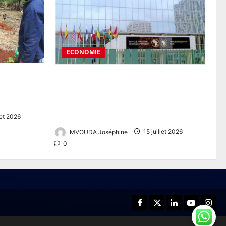
ECONOMIE
agricoles :
Route Ngoura II-Yokadouma : un
ut nourrir
financement de plus de 200 milliards
FCFA pour désenclaver l’Est du
Cameroun
let 2026
MVOUDA Joséphine
15 juillet 2026
0