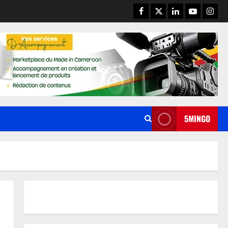
5MINGO
ACTUALITE
BACCALAURÉAT ESG 2026 AU
CAMEROUN : UN TAUX DE
RÉUSSITE DE 48,12 % ET DE
FORTES DISPARITÉS ENTRE LES
2