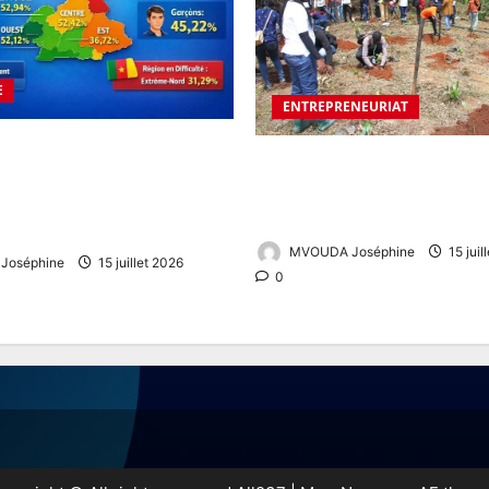
E
ENTREPRENEURIAT
ÉAT ESG 2026 AU
De diplômés à entrepreneurs 
 UN TAUX DE RÉUSSITE DE
la nouvelle génération qui ve
 DE FORTES DISPARITÉS
le Cameroun
RÉGIONS
MVOUDA Joséphine
15 juil
oséphine
15 juillet 2026
0