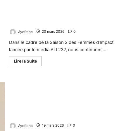
Gwendoline Abunaw : La Banquière Visionnaire qui Porte
l’Économie Camerounaise vers les Sommets
Ayofranc
20 mars 2026
0
Dans le cadre de la Saison 2 des Femmes d’Impact
lancée par le média ALL237, nous continuons...
Lire la Suite
Me Dongmo Tabontsa Nidelle Jara : Première avocate non-
voyante du Cameroun et d’Afrique centrale
Ayofranc
19 mars 2026
0