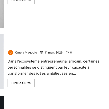
Nelly Chatue Diop Une pionnière de la fintech africaine et une
femme d’impact au service de l’inclusion financière
Ornela Magoufo
11 mars 2026
0
Dans l’écosystème entrepreneurial africain, certaines
personnalités se distinguent par leur capacité à
transformer des idées ambitieuses en...
Lire la Suite
Carole Mbessa Elongo, Une architecte du leadership