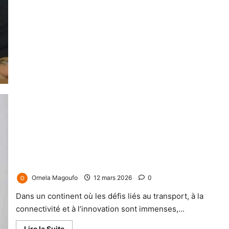
Fadimatou Noutchemo-Simo, Une femme d’impact qui fait
décoller l’aviation africaine
Ornela Magoufo
12 mars 2026
0
Dans un continent où les défis liés au transport, à la
connectivité et à l’innovation sont immenses,...
Lire la Suite