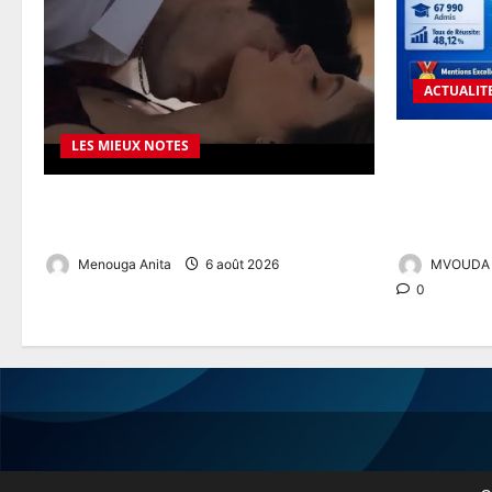
ACTUALIT
BACCALAUR
LES MIEUX NOTES
CAMEROUN :
OnlyGuider in the United States – Your
48,12 % ET
Premium Adult Experience Guide
ENTRE LES 
Menouga Anita
6 août 2026
MVOUDA J
0