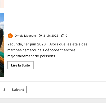
Le SIAC 2026 : Le Cameroun parie sur l’aquaculture pour
briser sa dépendance au poisson importé
Ornela Magoufo
3 juin 2026
0
Yaoundé, 1er juin 2026 – Alors que les étals des
marchés camerounais débordent encore
majoritairement de poissons...
Lire la Suite
3
Suivant