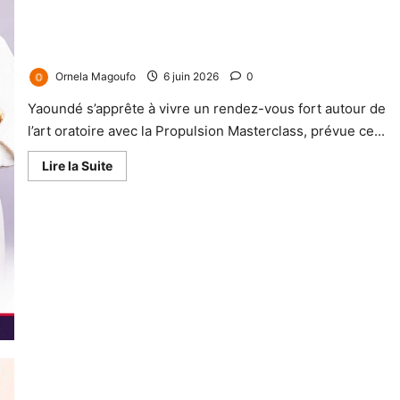
MASTERCLASS EN PRÉSENTIEL À YAOUNDÉ, Thème : De la
timidité à l’impact
Ornela Magoufo
6 juin 2026
0
Yaoundé s’apprête à vivre un rendez-vous fort autour de
l’art oratoire avec la Propulsion Masterclass, prévue ce...
Lire la Suite