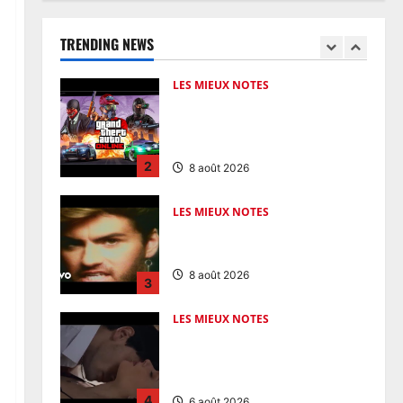
LES MIEUX NOTES
TRENDING NEWS
1xbet Europe APK – revue
complète : bonus, paiements,
sécurité et usage mobile
2
8 août 2026
LES MIEUX NOTES
OnlyFans Females Guide: Privacy,
Access & Premium Experience
8 août 2026
3
LES MIEUX NOTES
OnlyGuider in the United States
– Your Premium Adult
Experience Guide
4
6 août 2026
ACTUALITE
BACCALAURÉAT ESG 2026 AU