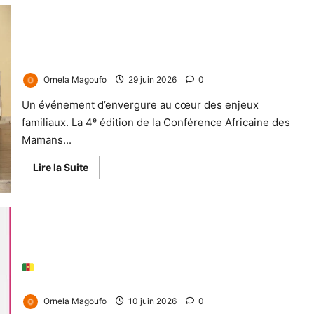
CAMSO 2026 – 4ᵉ Édition : « Éducation des enfants en
familles monoparentales : enjeux, responsabilités et
stratégies pour un développement durable et inclusif. »
Ornela Magoufo
29 juin 2026
0
Un événement d’envergure au cœur des enjeux
familiaux. La 4ᵉ édition de la Conférence Africaine des
Mamans...
Lire la Suite
Téléphones importés : comprendre enfin le système de
taxation qui fait débat au Cameroun
Ornela Magoufo
10 juin 2026
0