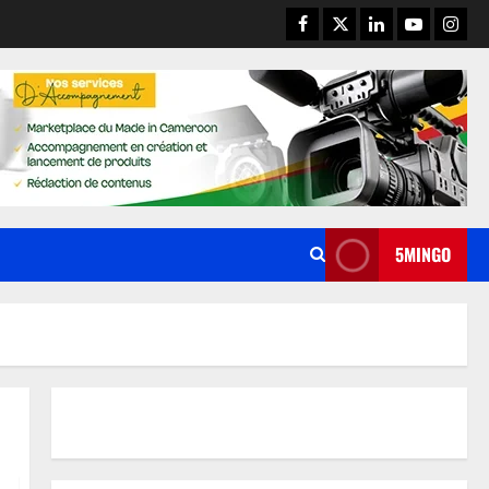
5MINGO
LES MIEUX NOTES
1xbet Europe APK – revue
complète : bonus, paiements,
sécurité et usage mobile
2
8 août 2026
LES MIEUX NOTES
OnlyFans Females Guide: Privacy,