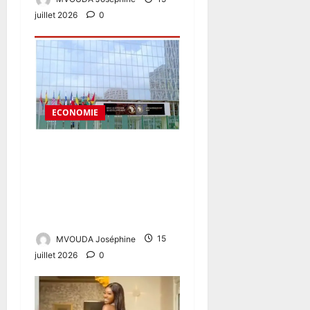
juillet 2026
0
ECONOMIE
Route Ngoura II-Yokadouma
: un financement de plus de
200 milliards FCFA pour
désenclaver l’Est du
Cameroun
MVOUDA Joséphine
15
juillet 2026
0