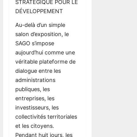
G
E
t
G
STRATÉGIQUE POUR LE
8
u
T
u
u
août
DÉVELOPPEMENT
i
D
s
i
2026
d
E
a
d
Au-delà d’un simple
e
F
g
e
O
e
salon d’exposition, le
R
m
6
6
SAGO s’impose
T
o
août
août
aujourd’hui comme une
E
b
2026
2026
S
i
véritable plateforme de
D
l
dialogue entre les
I
e
administrations
S
P
publiques, les
8
A
août
entreprises, les
R
2026
investisseurs, les
I
T
collectivités territoriales
É
et les citoyens.
S
E
Pendant huit jours, les