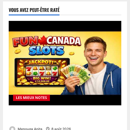
VOUS AVEZ PEUT-ÊTRE RATÉ
LES MIEUX NOTES
Download Xbet App & Mobile Guide – US Players
Step‑by‑Step
Menouga Anita
8 août 2026