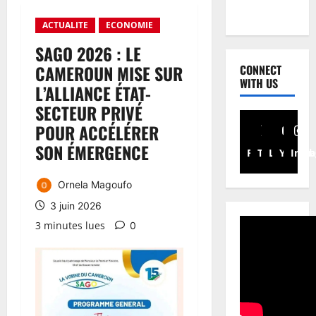
ACTUALITE
ECONOMIE
SAGO 2026 : LE
CAMEROUN MISE SUR
CONNECT
WITH US
L’ALLIANCE ÉTAT-
SECTEUR PRIVÉ
POUR ACCÉLÉRER
SON ÉMERGENCE
Facebook
Twitter
Linkedin
Youtub
Inst
Ornela Magoufo
3 juin 2026
3 minutes lues
0