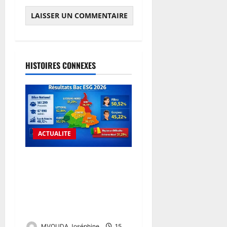
HISTOIRES CONNEXES
ACTUALITE
BACCALAURÉAT ESG 2026
AU CAMEROUN : UN TAUX
DE RÉUSSITE DE 48,12 % ET
DE FORTES DISPARITÉS
ENTRE LES RÉGIONS
MVOUDA Joséphine
15