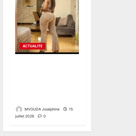
ACTUALITE
BODY FILLER : L’ALERTE DES
PROFESSIONNELS DE LA
SANTÉ FACE AUX RISQUES
D’UNE PRATIQUE DE PLUS
EN PLUS POPULAIRE AU
CAMEROUN
MVOUDA Joséphine
15
juillet 2026
0