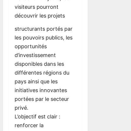
N
visiteurs pourront
T
découvrir les projets
R
E
structurants portés par
L
E
les pouvoirs publics, les
S
opportunités
R
d’investissement
É
G
disponibles dans les
I
différentes régions du
O
pays ainsi que les
N
S
initiatives innovantes
portées par le secteur
15
privé.
juillet
2026
L’objectif est clair :
0
renforcer la