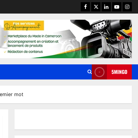
5MINGO
remier mot
ENTREPRENEURIAT
De diplômés à entrepreneurs
agricoles : la nouvelle génération
qui veut nourrir le Cameroun
2
15 juillet 2026
0