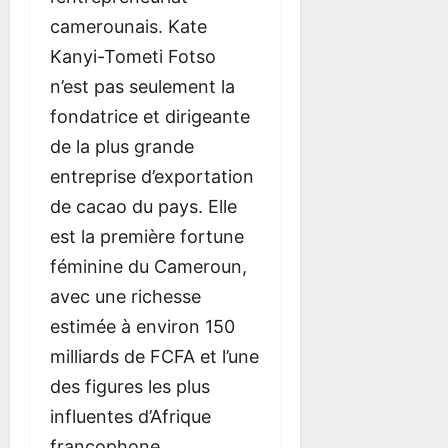
p
–
o
i
l
p
camerounais. Kate
&
r
P
c
b
&
Kanyi-Tometi Fotso
M
e
o
e
a
M
o
v
r
o
n
o
n’est pas seulement la
b
u
t
n
k
b
fondatrice et dirigeante
i
e
s
l
:
i
de la plus grande
l
c
m
i
W
l
e
o
o
n
a
e
entreprise d’exportation
G
m
u
e
s
G
de cacao du pays. Elle
u
p
t
–
S
u
est la première fortune
i
l
h
r
i
i
d
è
G
e
e
d
féminine du Cameroun,
e
t
u
g
w
e
avec une richesse
–
e
n
i
i
–
U
:
w
s
s
U
estimée à environ 150
S
b
h
t
s
S
milliards de FCFA et l’une
P
o
a
r
e
P
des figures les plus
l
n
r
a
n
l
a
u
f
č
s
a
influentes d’Afrique
y
s
Q
n
o
y
francophone.