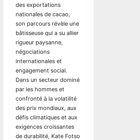
t
e
9
des exportations
u
r
août
nationales de cacao,
s
G
2026
a
u
son parcours révèle une
g
i
bâtisseuse qui a su allier
e
d
m
e
rigueur paysanne,
o
négociations
b
9
internationales et
i
août
l
2026
engagement social.
e
Dans un secteur dominé
par les hommes et
8
août
confronté à la volatilité
2026
des prix mondiaux, aux
défis climatiques et aux
exigences croissantes
de durabilité, Kate Fotso