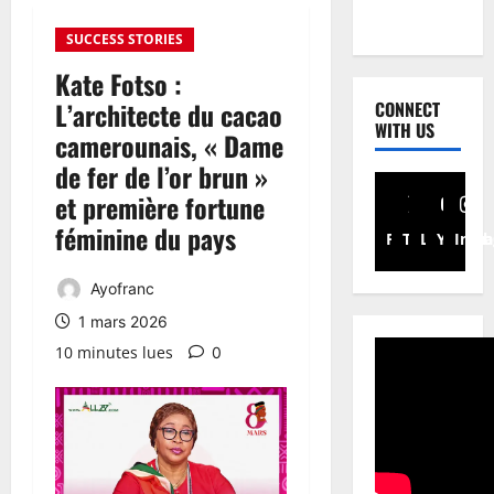
SUCCESS STORIES
Kate Fotso :
L’architecte du cacao
CONNECT
WITH US
camerounais, « Dame
de fer de l’or brun »
et première fortune
féminine du pays
Facebook
Twitter
Linkedin
Youtub
Inst
Ayofranc
1 mars 2026
10 minutes lues
0