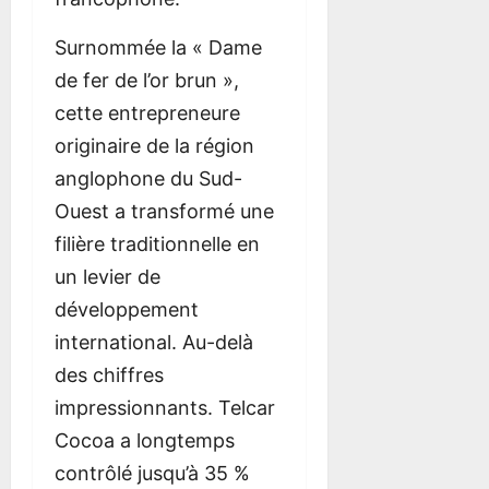
e
,
u
ý
l
e
r
p
a
p
l
r
Surnommée la « Dame
s
a
y
r
t
s
de fer de l’or brun »,
S
i
s
o
e
S
t
e
:
c
n
t
cette entrepreneure
e
m
F
e
e
originaire de la région
p
e
u
s
p
9
anglophone du Sud-
‑
n
l
k
‑
août
b
t
l
r
b
2026
Ouest a transformé une
y
s
R
o
y
filière traditionnelle en
‑
,
e
k
‑
S
s
v
z
S
un levier de
t
é
i
a
t
développement
e
c
e
k
e
international. Au-delà
p
u
w
r
p
r
&
o
des chiffres
i
P
k
8
8
impressionnants. Telcar
t
l
o
août
août
Cocoa a longtemps
é
a
m
2026
2026
e
y
contrôlé jusqu’à 35 %